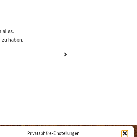
 alles.
n zu haben.
Großartig, eine der besten Fo
H.
Privatsphäre-Einstellungen