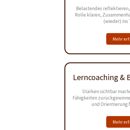
Belastendes reflektieren,
Rolle klären, Zusammenhä
(wieder) in
Mehr er
Lerncoaching & 
Stärken sichtbar mache
Fähigkeiten zurückgewinne
und Orientierung 
Mehr er