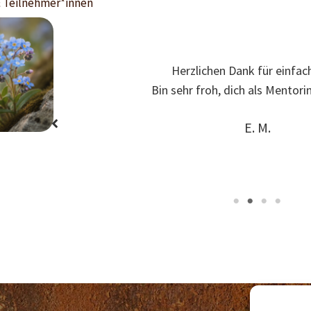
& Teilnehmer*innen
o man viel
konnte.
Herzlichen Dank für einfach
ndige
Bin sehr froh, dich als Mentori
E. M.