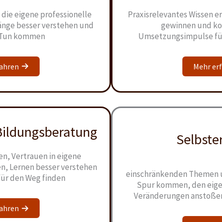
 die eigene professionelle
Praxisrelevantes Wissen e
nge besser verstehen und
gewinnen und ko
s Tun kommen
Umsetzungsimpulse fü
fahren
Mehr er
Bildungsberatung
Selbste
n, Vertrauen in eigene
n, Lernen besser verstehen
einschränkenden Themen u
für den Weg finden
Spur kommen, den eige
Veränderungen anstoße
fahren