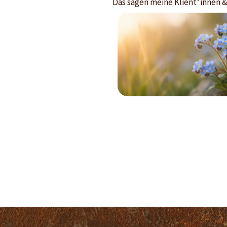
Das sagen meine Klient*innen 
Lustiger, lehrreicher, unterhaltsamer Nachmittag, w
lernte und viel brauchbares Material mitnehmen 
Supersympathische, kompetente und bodenstä
Vortragende, DANKE
B. H.