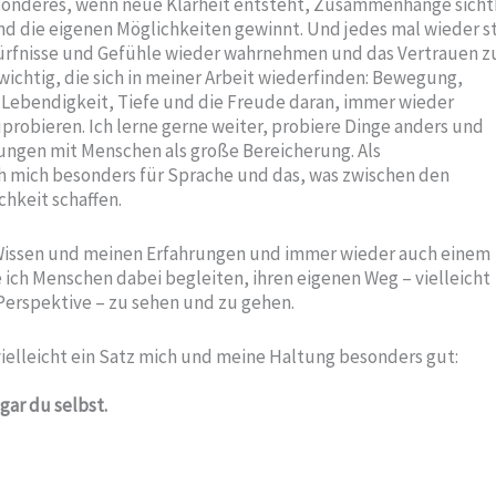
Besonderes, wenn neue Klarheit entsteht, Zusammenhänge sich
und die eigenen Möglichkeiten gewinnt. Und jedes mal wieder st
rfnisse und Gefühle wieder wahrnehmen und das Vertrauen zu 
wichtig, die sich in meiner Arbeit wiederfinden: Bewegung,
Lebendigkeit, Tiefe und die Freude daran, immer wieder
robieren. Ich lerne gerne weiter, probiere Dinge anders und
ungen mit Menschen als große Bereicherung. Als
ch mich besonders für Sprache und das, was zwischen den
chkeit schaffen.
 Wissen und meinen Erfahrungen und immer wieder auch einem
ch Menschen dabei begleiten, ihren eigenen Weg – vielleicht
Perspektive – zu sehen und zu gehen.
elleicht ein Satz mich und meine Haltung besonders gut:
ogar du selbst.