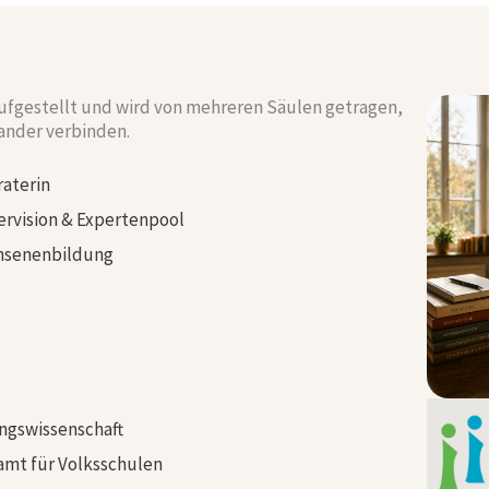
 aufgestellt und wird von mehreren Säulen getragen,
nander verbinden.
raterin
rvision & Expertenpool
achsenenbildung
ungswissenschaft
amt für Volksschulen